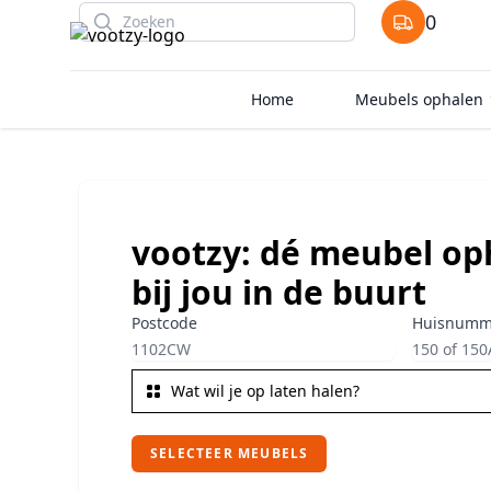
Search
0
items in cart
Home
Meubels ophalen
vootzy: dé meubel op
bij jou in de buurt
Postcode
Huisnumm
SELECTEER MEUBELS