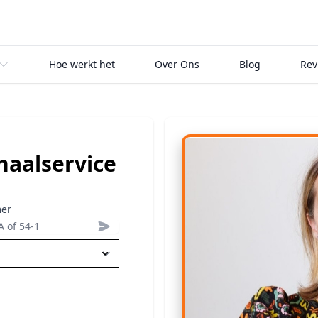
, view bag
Hoe werkt het
Over Ons
Blog
Rev
haalservice
er