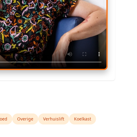
oed
Overige
Verhuislift
Koelkast