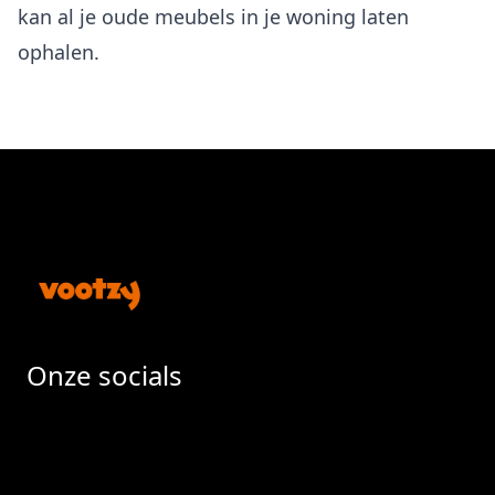
kan al je oude meubels in je woning laten
ophalen.
Footer
Onze socials
Facebook
Instragram
LinkedIn