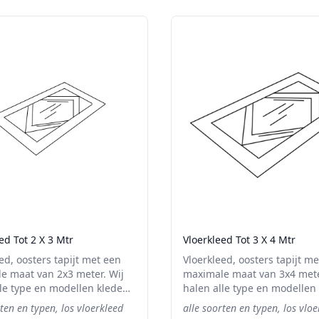
ed Tot 2 X 3 Mtr
Vloerkleed Tot 3 X 4 Mtr
ed, oosters tapijt met een
Vloerkleed, oosters tapijt m
e maat van 2x3 meter. Wij
maximale maat van 3x4 mete
lle type en modellen kleden
halen alle type en modellen
ten op. Of het kleed of tapijt
en tapijten op. Of het kleed o
rten en typen, los vloerkleed
alle soorten en typen, los vlo
vervuild is, onze twee man
stuk of vervuild is, onze tw