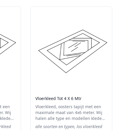
Vloerkleed Tot 4 X 6 Mtr
et een
Vloerkleed, oosters tapijt met een
r. Wij
maximale maat van 4x6 meter. Wij
 kleden
halen alle type en modellen kleden
f tapijt
en tapijten op. Of het kleed of tapijt
erkleed
alle soorten en typen, los vloerkleed
ee man
stuk of vervuild is, onze twee man