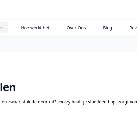
, view bag
Hoe werkt het
Over Ons
Blog
Rev
alen
t en zwaar stuk de deur uit? vootzy haalt je vloerkleed op, zorgt 