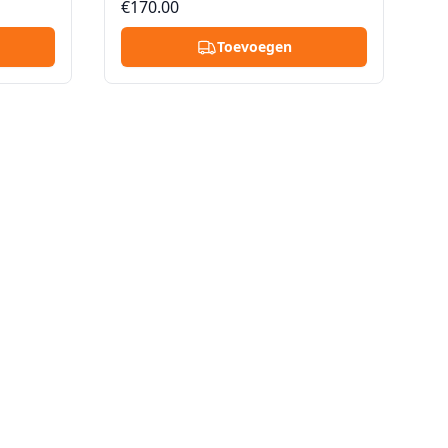
€170.00
anuit
sterke ploeg haalt hem op vanuit
estaurant
huis, flat of appartement, restaurant
Toevoegen
of kantoor, van elke verdieping met
of zonder lift.