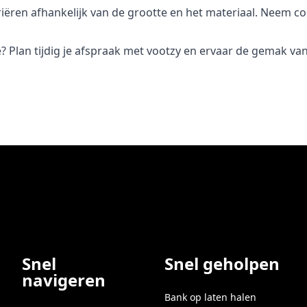
riëren afhankelijk van de grootte en het materiaal. Neem co
? Plan tijdig je afspraak met vootzy en ervaar de gemak van 
Snel
Snel geholpen
navigeren
Bank op laten halen