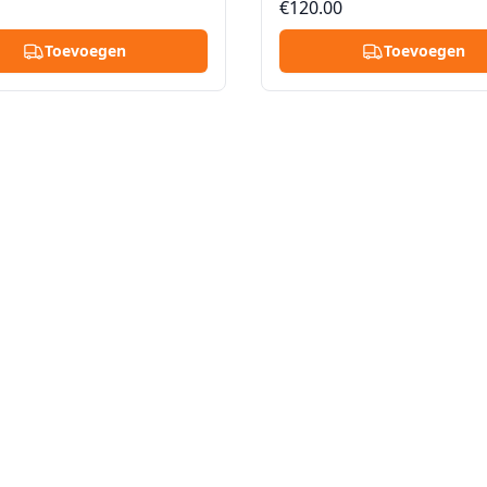
€120.00
ploeg haalt hem op vanuit
sterke ploeg haalt hem op v
at of appartement, restaurant
huis, flat of appartement, r
Toevoegen
Toevoegen
of kantoor, van elke verdieping met
 lift.
of zonder lift.