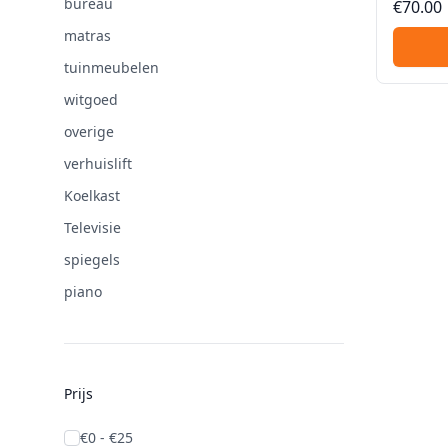
bureau
€70.00
sterke 
matras
huis, fl
of kantoor, van elke verdieping met
tuinmeubelen
of zonder
witgoed
overige
verhuislift
Koelkast
Televisie
spiegels
piano
Prijs
€0 - €25