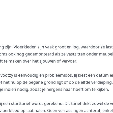
g zijn. Vloerkleden zijn vaak groot en log, waardoor ze las
ms ook nog gedemonteerd als ze vastzitten onder meubels.
eft te maken over het sjouwen of vervoer.
vootzy is eenvoudig en probleemloos. Jij kiest een datum en 
Of het nu op de begane grond ligt of op de elfde verdiepin
e indien nodig, zodat je nergens naar hoeft om te kijken.
 een starttarief wordt gerekend. Dit tarief dekt zowel de v
vloerkleed op laat halen. Geen verrassingen achteraf, enkel 