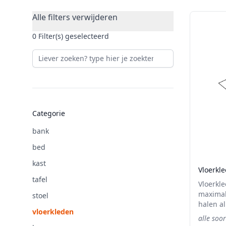
Filters
Products
Alle filters verwijderen
0 Filter(s) geselecteerd
Categorie
bank
bed
kast
Vloerkle
tafel
Vloerkle
maximal
stoel
halen a
vloerkleden
en tapij
alle soo
stuk of 