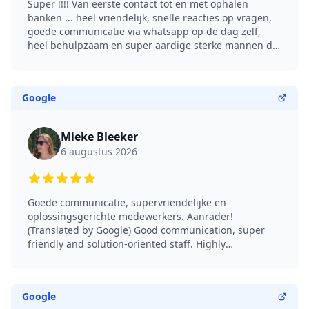
Super !!!! Van eerste contact tot en met ophalen
banken ... heel vriendelijk, snelle reacties op vragen,
goede communicatie via whatsapp op de dag zelf,
heel behulpzaam en super aardige sterke mannen die
binnen no-time alles hadden weggehaald. Een echte
aanrader voor iedereen. (Translated by Google)
Super!!!! From first contact to picking up the sofas...
Google
very friendly, quick responses to questions, good
communication via WhatsApp on the day itself, very
helpful, and super nice, strong men who had
Mieke Bleeker
everything removed in no time. Highly recommended
6 augustus 2026
for everyone.
5 out of 5 stars
Goede communicatie, supervriendelijke en
oplossingsgerichte medewerkers. Aanrader!
(Translated by Google) Good communication, super
friendly and solution-oriented staff. Highly
recommended!
Google