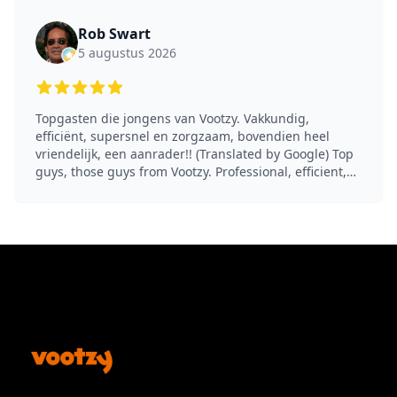
Rob Swart
5 augustus 2026
5 out of 5 stars
Topgasten die jongens van Vootzy. Vakkundig,
efficiënt, supersnel en zorgzaam, bovendien heel
vriendelijk, een aanrader!! (Translated by Google) Top
guys, those guys from Vootzy. Professional, efficient,
super fast and caring, and very friendly too, highly
recommended!!
Footer