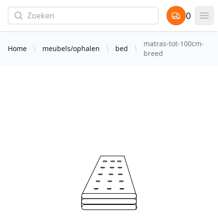
Search
0
items in cart,
Op
matras-tot-100cm-
Home
meubels/ophalen
bed
breed