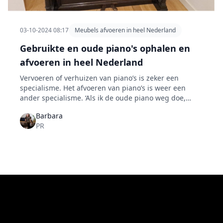
03-10-2024 08:17
Meubels afvoeren in heel Nederland
Gebruikte en oude piano's ophalen en
afvoeren in heel Nederland
Vervoeren of verhuizen van piano’s is zeker een
specialisme. Het afvoeren van piano’s is weer een
ander specialisme. ‘Als ik de oude piano weg doe,
waar laat ik die dan?’. Piano’s zijn divers gebouwd en
Barbara
dat maakt het verplaatsen of afvoeren van een piano
PR
wat ingewikkelder. Bij het afvoeren van je piano
helpen wij je graag.
Footer