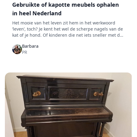
Gebruikte of kapotte meubels ophalen
in heel Nederland
Het mooie van het leven zit hem in het werkwoord
‘leven’, toch? Je kent het wel de scherpe nagels van de
kat of je hond. Of kinderen die net iets sneller met de
scherpe voorwerpen waren dan jij. Dingen die kunnen
Barbara
voorkomen op plaatsen waar echt geleefd wordt. Wie
PR
haalt er beschadigde meubels op en heeft dat nog
zin?