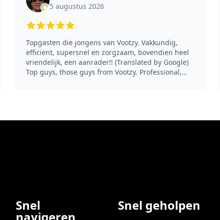
5 augustus 2026
5 out of 5 stars
Topgasten die jongens van Vootzy. Vakkundig,
efficiënt, supersnel en zorgzaam, bovendien heel
vriendelijk, een aanrader!! (Translated by Google)
Top guys, those guys from Vootzy. Professional,
efficient, super fast and caring, and very friendly
too, highly recommended!!
Snel
Snel geholpen
navigeren