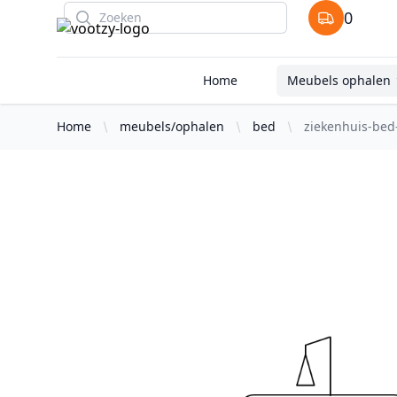
Search
0
items in cart
Home
Meubels ophalen
Home
meubels/ophalen
bed
ziekenhuis-bed