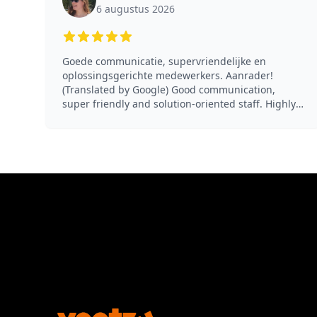
6 augustus 2026
5 out of 5 stars
Goede communicatie, supervriendelijke en
oplossingsgerichte medewerkers. Aanrader!
(Translated by Google) Good communication,
super friendly and solution-oriented staff. Highly
recommended!
Footer