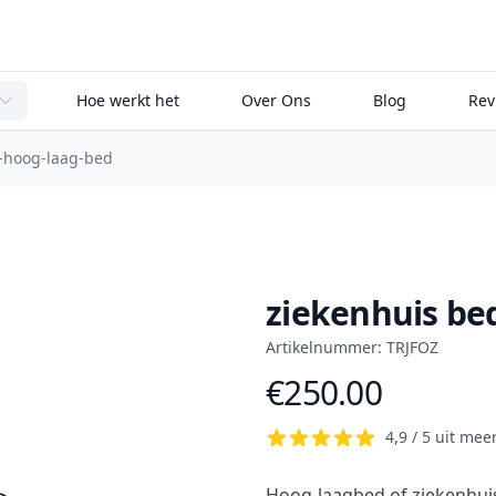
, view bag
Hoe werkt het
Over Ons
Blog
Rev
-hoog-laag-bed
ziekenhuis be
Artikelnummer: TRJFOZ
€250.00
Product information
4,9 / 5 uit me
Short description
Hoog-laagbed of ziekenhuisb