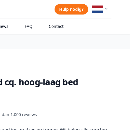
Hulp nodig?
iews
FAQ
Contact
d cq. hoog-laag bed
er dan 1.000 reviews
ed incl matras en topper. Wij halen alle soorten