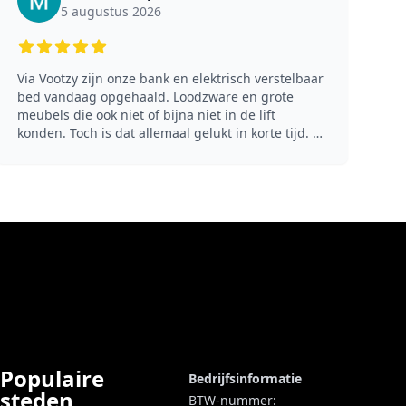
5 augustus 2026
5 out of 5 stars
Via Vootzy zijn onze bank en elektrisch verstelbaar
bed vandaag opgehaald. Loodzware en grote
meubels die ook niet of bijna niet in de lift
konden. Toch is dat allemaal gelukt in korte tijd. Ik
ben superblij dat ik er vanaf ben want de route via
marktplaats en andere sites verliep niet echt, of
beter helemaal niet. Als je echt van je meubels af
wilt en je krijgt het zelf niet voor elkaar, dan kan je
deze heren bellen! (Translated by Google) Our
sofa and electric adjustable bed were picked up
today via Vootzy. Extremely heavy and large pieces
of furniture that barely, if at all, fit in the elevator.
Nevertheless, we managed to get it all done in a
short time. I am super happy to be rid of them
because the route via Marktplaats and other sites
didn't really work out, or rather, didn't work out at
all. If you really want to get rid of your furniture
Populaire
Bedrijfsinformatie
and can't manage it yourself, you can give these
steden
BTW-nummer:
gentlemen a call!