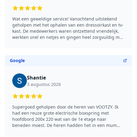
5 out of 5 stars
Wat een geweldige service! Vanochtend uitstekend
geholpen met het ophalen van een dressoirkast en tv-
kast. De medewerkers waren ontzettend vriendelijk,
werkten snel en netjes en gingen heel zorgvuldig met
alles om. Echt topservice! Absoluut een aanrader, ik
maak de volgende keer graag weer gebruik van hun
diensten!
Google
Shantie
3 augustus 2026
5 out of 5 stars
Supergoed geholpen door de heren van VOOTZY. Ik
had een reuze grote electrische boxspring met
hoofdbord 200x 220 wat van de 1e etage naar
beneden moest. De heren hadden het in een mum
van tijd gefixt! (Translated by Google) I received