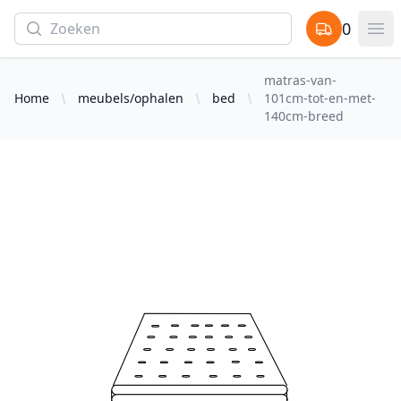
Search
0
items in cart,
Op
matras-van-
Home
meubels/ophalen
bed
101cm-tot-en-met-
140cm-breed