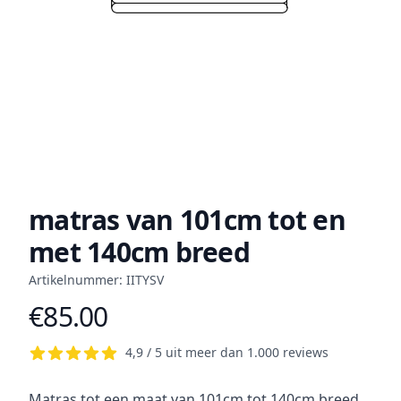
matras van 101cm tot en
met 140cm breed
Artikelnummer: IITYSV
€85.00
Product information
4,9 / 5 uit meer dan 1.000 reviews
Short description
Matras tot een maat van 101cm tot 140cm breed.