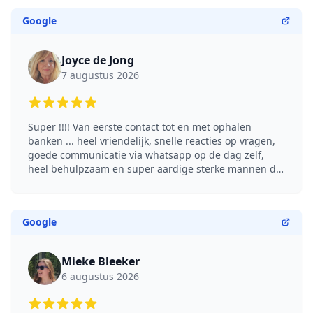
Google
Joyce de Jong
7 augustus 2026
5 out of 5 stars
Super !!!! Van eerste contact tot en met ophalen
banken ... heel vriendelijk, snelle reacties op vragen,
goede communicatie via whatsapp op de dag zelf,
heel behulpzaam en super aardige sterke mannen die
binnen no-time alles hadden weggehaald. Een echte
aanrader voor iedereen. (Translated by Google)
Super!!!! From first contact to picking up the sofas...
Google
very friendly, quick responses to questions, good
communication via WhatsApp on the day itself, very
helpful, and super nice, strong men who had
Mieke Bleeker
everything removed in no time. Highly recommended
6 augustus 2026
for everyone.
5 out of 5 stars