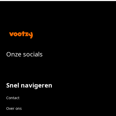
Footer
Onze socials
Facebook
Instragram
LinkedIn
Snel navigeren
Contact
Over ons