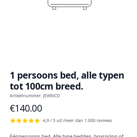
1 persoons bed, alle typen
tot 100cm breed.
Artikelnummer: JEWNCD
€140.00
Product information
4,9 / 5 uit meer dan 1.000 reviews
Short description
Eénpersoons bed. Alle type bedden, boxspring of