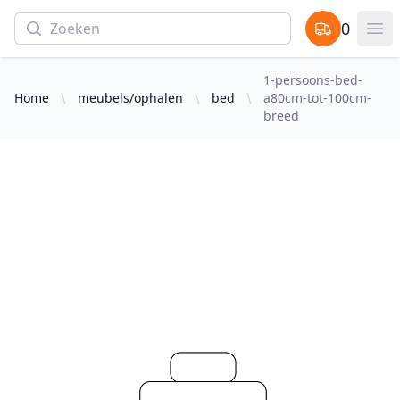
Search
0
items in cart,
Op
1-persoons-bed-
Home
meubels/ophalen
bed
a80cm-tot-100cm-
breed