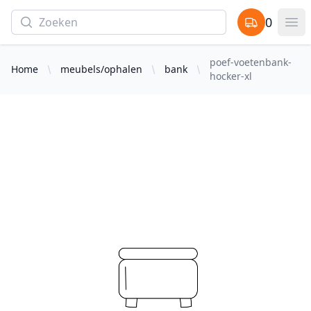
Search
0
items in cart,
Op
poef-voetenbank-
Home
meubels/ophalen
bank
hocker-xl