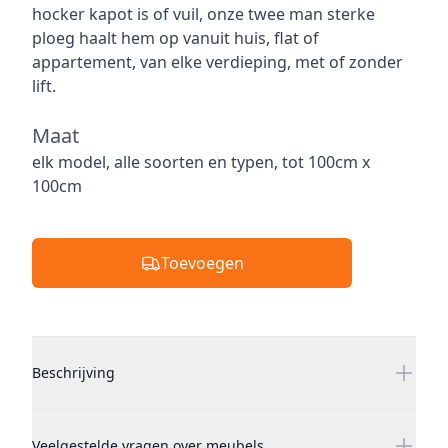
hocker kapot is of vuil, onze twee man sterke
ploeg haalt hem op vanuit huis, flat of
appartement, van elke verdieping, met of zonder
lift.
Maat
Maat
elk model, alle soorten en typen, tot 100cm x
100cm
Toevoegen
Additional details
Beschrijving
Veelgestelde vragen over meubels