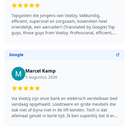
5 out of 5 stars
Topgasten die jongens van Vootzy. Vakkundig,
efficiënt, supersnel en zorgzaam, bovendien heel
vriendelijk, een aanrader!! (Translated by Google) Top
guys, those guys from Vootzy. Professional, efficient,
super fast and caring, and very friendly too, highly
recommended!!
Google
Marcel Kamp
5 augustus 2026
5 out of 5 stars
Via Vootzy zijn onze bank en elektrisch verstelbaar bed
vandaag opgehaald. Loodzware en grote meubels die
ook niet of bijna niet in de lift konden. Toch is dat
allemaal gelukt in korte tijd. Ik ben superblij dat ik er
vanaf ben want de route via marktplaats en andere
sites verliep niet echt, of beter helemaal niet. Als je