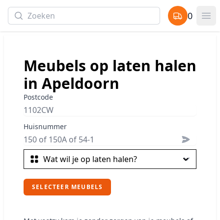
Search
0
items in cart,
Op
Meubels op laten halen
in Apeldoorn
Postcode
Huisnummer
SELECTEER MEUBELS